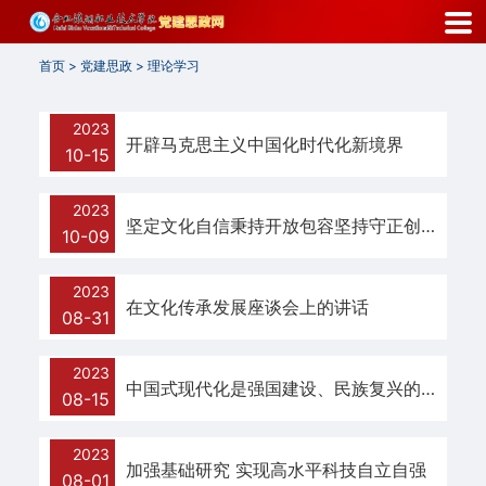
首
首页
>
党建思政
>
理论学习
页
组
2023
开辟马克思主义中国化时代化新境界
10-15
织
机
2023
坚定文化自信秉持开放包容坚持守正创新 为全面建设社会主义现代化国家 全面推进中华民族伟大复兴提供坚强思想保证强大精神力量有利文化条件
10-09
构
思
2023
在文化传承发展座谈会上的讲话
08-31
政
2023
动
中国式现代化是强国建设、民族复兴的康庄大道
08-15
态
2023
职
加强基础研究 实现高水平科技自立自强
08-01