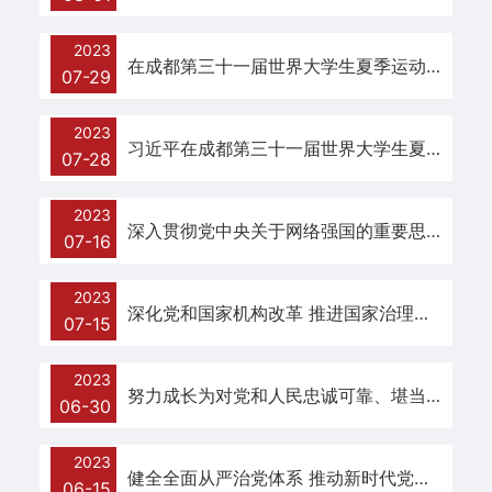
工
2023
之
在成都第三十一届世界大学生夏季运动会开幕式欢迎宴会上的致辞
07-29
家
2023
习近平在成都第三十一届世界大学生夏季运动会开幕式欢迎宴会上的致辞（全文）
通
07-28
知
2023
深入贯彻党中央关于网络强国的重要思想 大力推动网信事业高质量发展
公
07-16
告
2023
深化党和国家机构改革 推进国家治理体系和治理能力现代化
07-15
理
论
2023
努力成长为对党和人民忠诚可靠、堪当时代重任的栋梁之才
06-30
学
习
2023
健全全面从严治党体系 推动新时代党的建设新的伟大工程向纵深发展
06-15