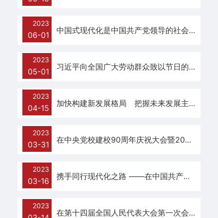
政
2023
策
中国式现代化是中国共产党领导的社会主义现代化
06-01
文
2023
件
习近平向全国广大劳动群众致以节日的祝贺和诚挚的慰问
05-01
返
2023
加快构建新发展格局 把握未来发展主动权
回
04-15
主
2023
在中央党校建校90周年庆祝大会暨2023年春季学期开学典礼上的讲话
站
03-31
2023
携手同行现代化之路 ——在中国共产党与世界政党高层对话会上的主旨讲（2023年3月15日，北京）话
03-16
2023
在第十四届全国人民代表大会第一次会议上的讲话
03-14