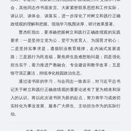
政
会，其他同志作书面发言。大家紧密联系思想和工作实际，
策
谈认识、谈体会、谈落实，进一步深化了对树立和践行正确
政绩观的理解和把握。现场学习氛围浓厚，研讨效果显著。
文
曹杰旺指出，要准确把握树立和践行正确政绩观的实践
件
要求：一是坚持立党为公，坚守为党育人、为国育才初心；
二是坚持实事求是，遵循职业教育规律，走内涵式发展道
返
路；三是践行为民造福，聚焦师生急难愁盼问题；四是强化
回
担当实干，着力推进产教融合、专业建设和教学改革；五是
恪守清正廉洁，持续净化校园政治生态。
主
通过读书班的学习，与会同志一致表示，对习近平总书
站
记关于树立和践行正确政绩观的重要论述有了更为精准和深
入的认识。将以此次读书班为新的起点，努力将学习成效切
实转化为事业发展、服务广大师生、主动担当作为的实际行
动。